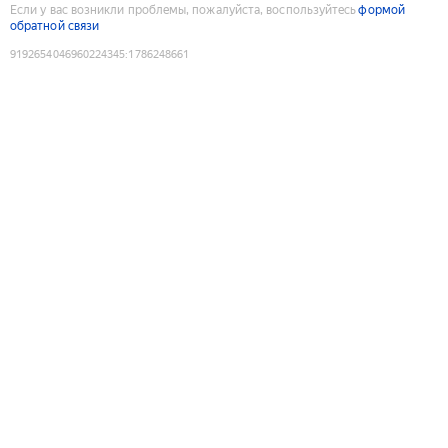
Если у вас возникли проблемы, пожалуйста, воспользуйтесь
формой
обратной связи
9192654046960224345
:
1786248661