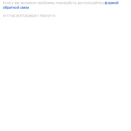
Если у вас возникли проблемы, пожалуйста, воспользуйтесь
формой
обратной связи
9177182297072528028
:
1786018114