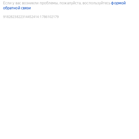
Если у вас возникли проблемы, пожалуйста, воспользуйтесь
формой
обратной связи
9182823822314452414
:
1786102179