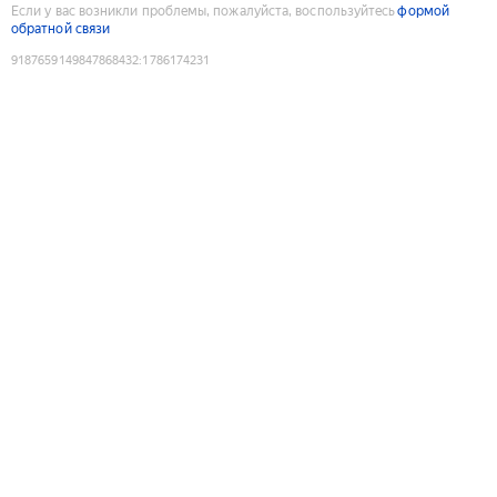
Если у вас возникли проблемы, пожалуйста, воспользуйтесь
формой
обратной связи
9187659149847868432
:
1786174231