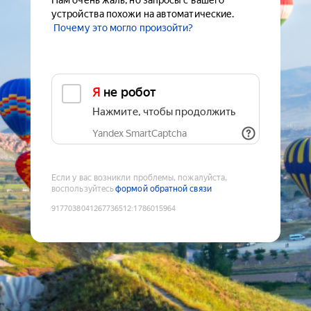
Нам очень жаль, но запросы с вашего
устройства похожи на автоматические.
Почему это могло произойти?
Я не робот
Нажмите, чтобы продолжить
Yandex SmartCaptcha
Если у вас возникли проблемы, пожалуйста,
воспользуйтесь
формой обратной связи
9177038041267736512
:
1786015964