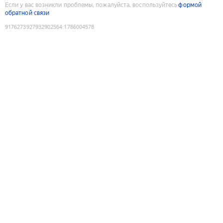
Если у вас возникли проблемы, пожалуйста, воспользуйтесь
формой
обратной связи
9176273927932902564
:
1786004578