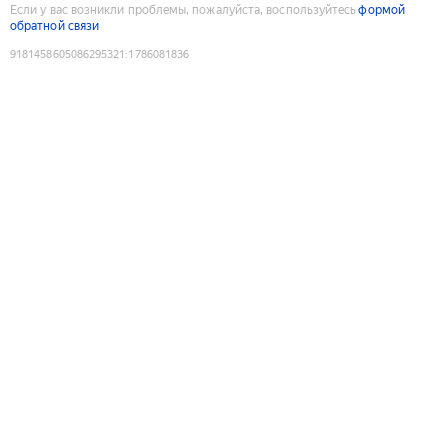
Если у вас возникли проблемы, пожалуйста, воспользуйтесь
формой
обратной связи
9181458605086295321
:
1786081836