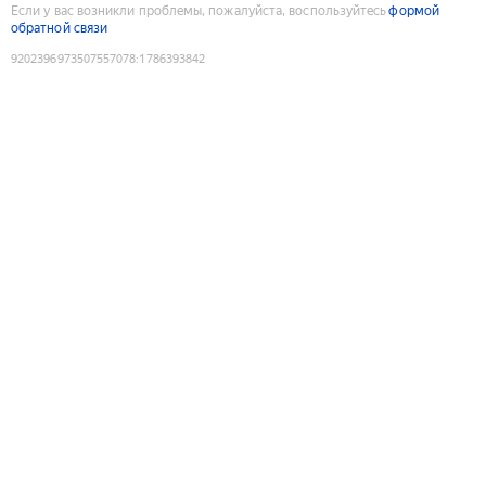
Если у вас возникли проблемы, пожалуйста, воспользуйтесь
формой
обратной связи
9202396973507557078
:
1786393842