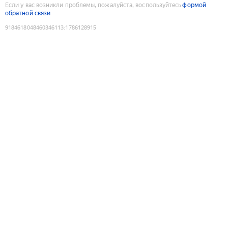
Если у вас возникли проблемы, пожалуйста, воспользуйтесь
формой
обратной связи
9184618048460346113
:
1786128915