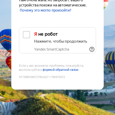
Нам очень жаль, но запросы с вашего
устройства похожи на автоматические.
Почему это могло произойти?
Я не робот
Нажмите, чтобы продолжить
Yandex SmartCaptcha
Если у вас возникли проблемы, пожалуйста,
воспользуйтесь
формой обратной связи
9173985099727952427
:
1785970472