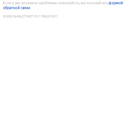
Если у вас возникли проблемы, пожалуйста, воспользуйтесь
формой
обратной связи
9189518434277407170
:
1786201937