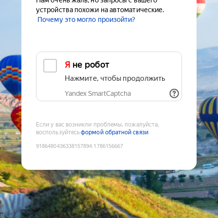
Нам очень жаль, но запросы с вашего
устройства похожи на автоматические.
Почему это могло произойти?
Я не робот
Нажмите, чтобы продолжить
Yandex SmartCaptcha
Если у вас возникли проблемы, пожалуйста,
воспользуйтесь
формой обратной связи
9186480436338157894
:
1786156667