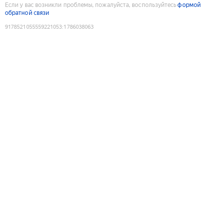
Если у вас возникли проблемы, пожалуйста, воспользуйтесь
формой
обратной связи
9178521055559221053
:
1786038063