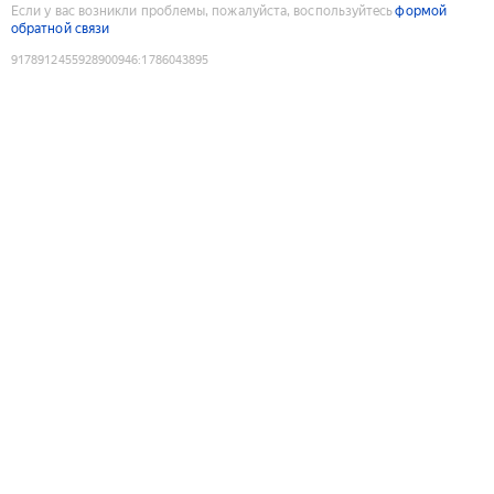
Если у вас возникли проблемы, пожалуйста, воспользуйтесь
формой
обратной связи
9178912455928900946
:
1786043895