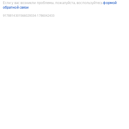
Если у вас возникли проблемы, пожалуйста, воспользуйтесь
формой
обратной связи
9178814301566029334
:
1786042433