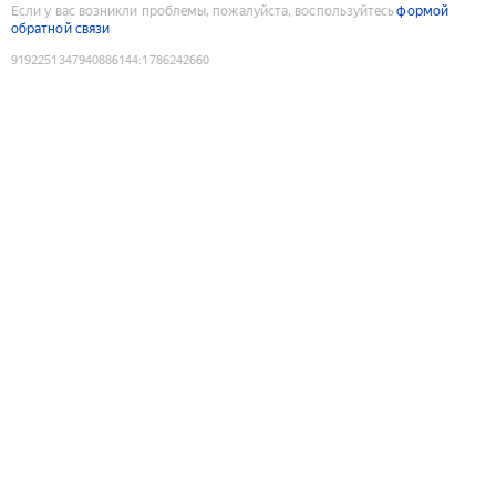
Если у вас возникли проблемы, пожалуйста, воспользуйтесь
формой
обратной связи
9192251347940886144
:
1786242660