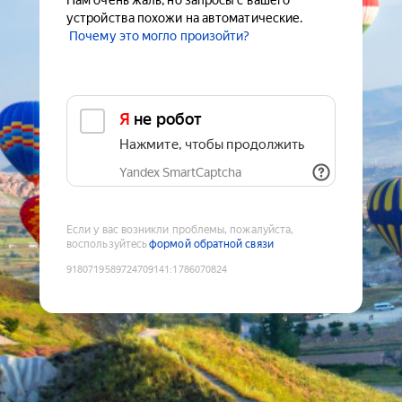
Нам очень жаль, но запросы с вашего
устройства похожи на автоматические.
Почему это могло произойти?
Я не робот
Нажмите, чтобы продолжить
Yandex SmartCaptcha
Если у вас возникли проблемы, пожалуйста,
воспользуйтесь
формой обратной связи
9180719589724709141
:
1786070824