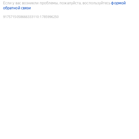
Если у вас возникли проблемы, пожалуйста, воспользуйтесь
формой
обратной связи
9175715058666333110
:
1785996250