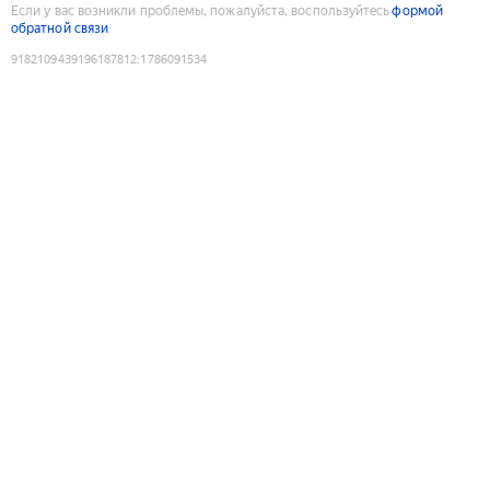
Если у вас возникли проблемы, пожалуйста, воспользуйтесь
формой
обратной связи
9182109439196187812
:
1786091534