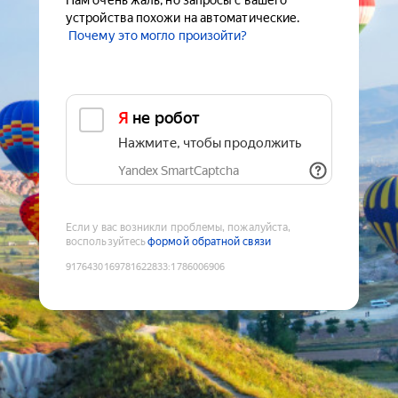
Нам очень жаль, но запросы с вашего
устройства похожи на автоматические.
Почему это могло произойти?
Я не робот
Нажмите, чтобы продолжить
Yandex SmartCaptcha
Если у вас возникли проблемы, пожалуйста,
воспользуйтесь
формой обратной связи
9176430169781622833
:
1786006906