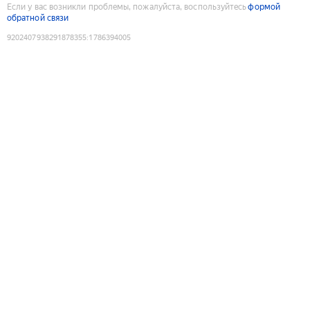
Если у вас возникли проблемы, пожалуйста, воспользуйтесь
формой
обратной связи
9202407938291878355
:
1786394005