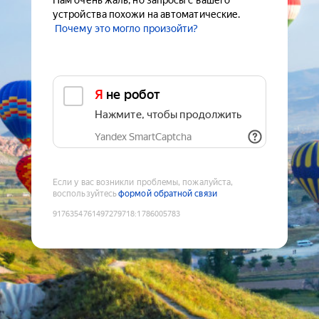
Нам очень жаль, но запросы с вашего
устройства похожи на автоматические.
Почему это могло произойти?
Я не робот
Нажмите, чтобы продолжить
Yandex SmartCaptcha
Если у вас возникли проблемы, пожалуйста,
воспользуйтесь
формой обратной связи
9176354761497279718
:
1786005783