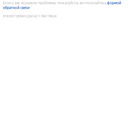
Если у вас возникли проблемы, пожалуйста, воспользуйтесь
формой
обратной связи
9183927385841226142
:
1786118624