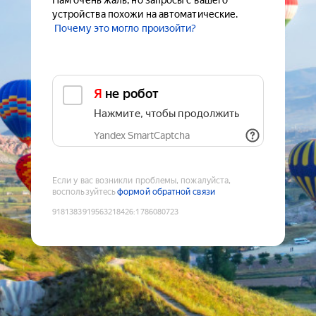
Нам очень жаль, но запросы с вашего
устройства похожи на автоматические.
Почему это могло произойти?
Я не робот
Нажмите, чтобы продолжить
Yandex SmartCaptcha
Если у вас возникли проблемы, пожалуйста,
воспользуйтесь
формой обратной связи
9181383919563218426
:
1786080723