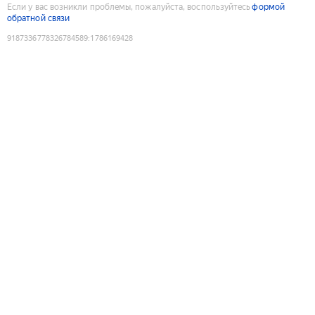
Если у вас возникли проблемы, пожалуйста, воспользуйтесь
формой
обратной связи
9187336778326784589
:
1786169428