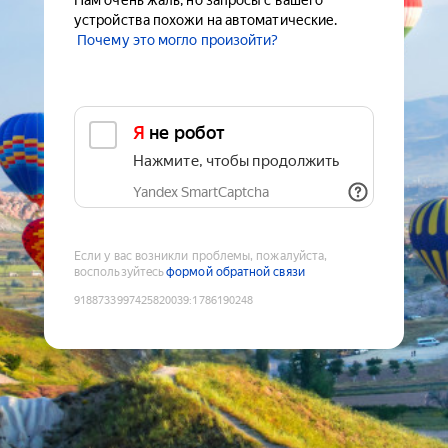
Нам очень жаль, но запросы с вашего
устройства похожи на автоматические.
Почему это могло произойти?
Я не робот
Нажмите, чтобы продолжить
Yandex SmartCaptcha
Если у вас возникли проблемы, пожалуйста,
воспользуйтесь
формой обратной связи
9188733997425820039
:
1786190248