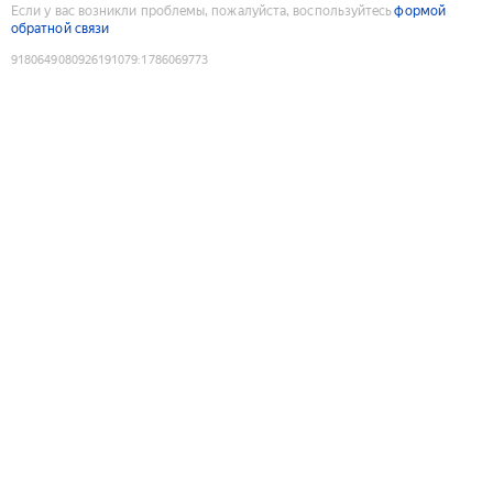
Если у вас возникли проблемы, пожалуйста, воспользуйтесь
формой
обратной связи
9180649080926191079
:
1786069773