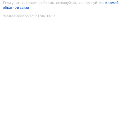
Если у вас возникли проблемы, пожалуйста, воспользуйтесь
формой
обратной связи
9183665063667227219
:
1786114715