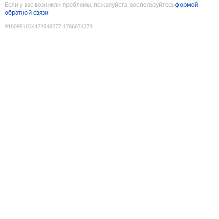
Если у вас возникли проблемы, пожалуйста, воспользуйтесь
формой
обратной связи
9180951034171548277
:
1786074273