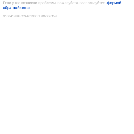
Если у вас возникли проблемы, пожалуйста, воспользуйтесь
формой
обратной связи
9180419945224401980
:
1786066359