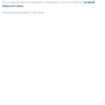
Если у вас возникли проблемы, пожалуйста, воспользуйтесь
формой
обратной связи
9187942282010859854
:
1786178450