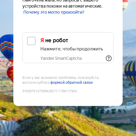
Нам очень жаль, но запросы с вашего
устройства похожи на автоматические.
Почему это могло произойти?
Я не робот
Нажмите, чтобы продолжить
Yandex SmartCaptcha
Если у вас возникли проблемы, пожалуйста,
воспользуйтесь
формой обратной связи
9183879107589628577
:
1786117904