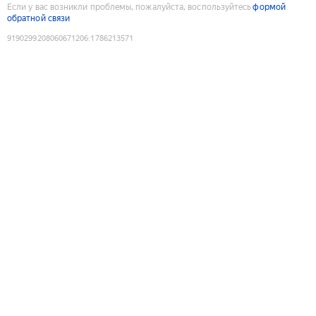
Если у вас возникли проблемы, пожалуйста, воспользуйтесь
формой
обратной связи
9190299208060671206
:
1786213571