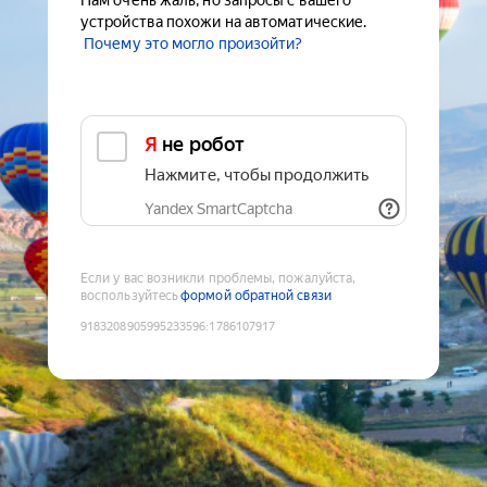
Нам очень жаль, но запросы с вашего
устройства похожи на автоматические.
Почему это могло произойти?
Я не робот
Нажмите, чтобы продолжить
Yandex SmartCaptcha
Если у вас возникли проблемы, пожалуйста,
воспользуйтесь
формой обратной связи
9183208905995233596
:
1786107917