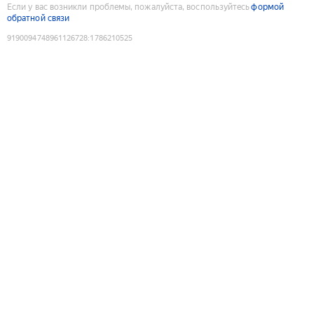
Если у вас возникли проблемы, пожалуйста, воспользуйтесь
формой
обратной связи
9190094748961126728
:
1786210525