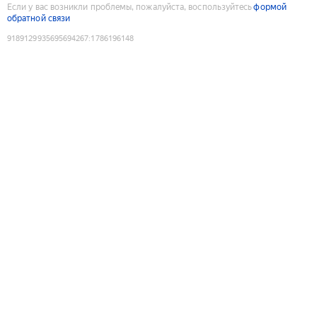
Если у вас возникли проблемы, пожалуйста, воспользуйтесь
формой
обратной связи
9189129935695694267
:
1786196148