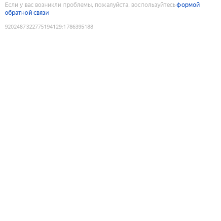
Если у вас возникли проблемы, пожалуйста, воспользуйтесь
формой
обратной связи
9202487322775194129
:
1786395188