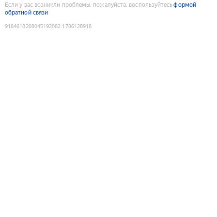
Если у вас возникли проблемы, пожалуйста, воспользуйтесь
формой
обратной связи
9184618208045192082
:
1786128918