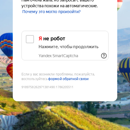
Нам очень жаль, но запросы с вашего
устройства похожи на автоматические.
Почему это могло произойти?
Я не робот
Нажмите, чтобы продолжить
Yandex SmartCaptcha
Если у вас возникли проблемы, пожалуйста,
воспользуйтесь
формой обратной связи
9189758262971381490
:
1786205511