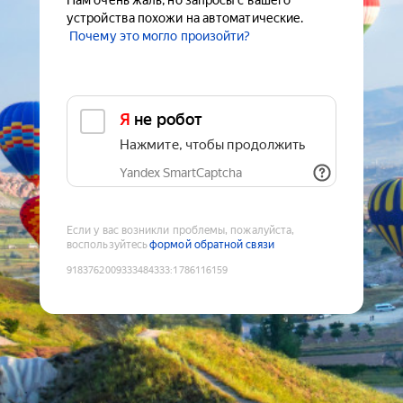
Нам очень жаль, но запросы с вашего
устройства похожи на автоматические.
Почему это могло произойти?
Я не робот
Нажмите, чтобы продолжить
Yandex SmartCaptcha
Если у вас возникли проблемы, пожалуйста,
воспользуйтесь
формой обратной связи
9183762009333484333
:
1786116159