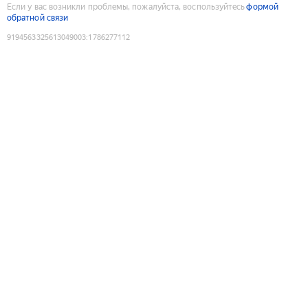
Если у вас возникли проблемы, пожалуйста, воспользуйтесь
формой
обратной связи
9194563325613049003
:
1786277112