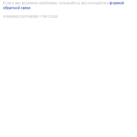
Если у вас возникли проблемы, пожалуйста, воспользуйтесь
формой
обратной связи
9184838812931588380
:
1786132205