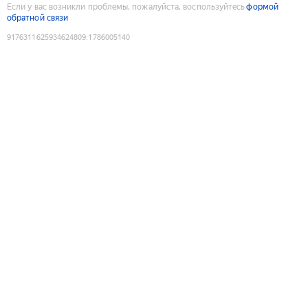
Если у вас возникли проблемы, пожалуйста, воспользуйтесь
формой
обратной связи
9176311625934624809
:
1786005140