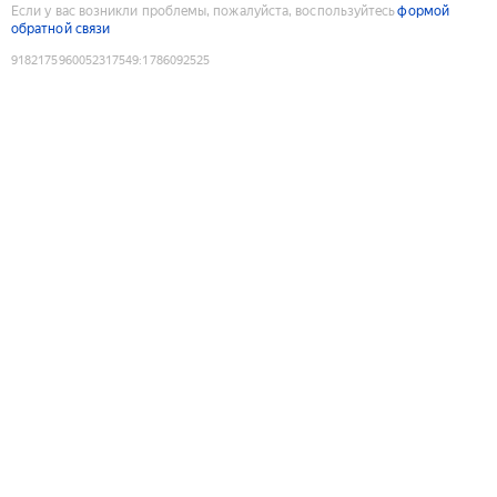
Если у вас возникли проблемы, пожалуйста, воспользуйтесь
формой
обратной связи
9182175960052317549
:
1786092525