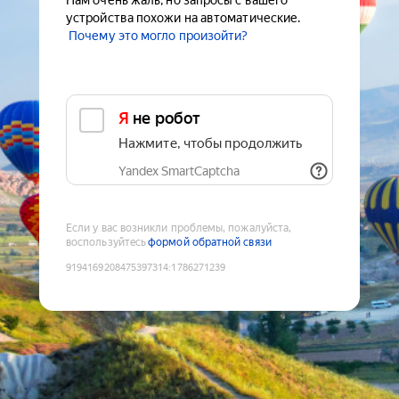
Нам очень жаль, но запросы с вашего
устройства похожи на автоматические.
Почему это могло произойти?
Я не робот
Нажмите, чтобы продолжить
Yandex SmartCaptcha
Если у вас возникли проблемы, пожалуйста,
воспользуйтесь
формой обратной связи
9194169208475397314
:
1786271239