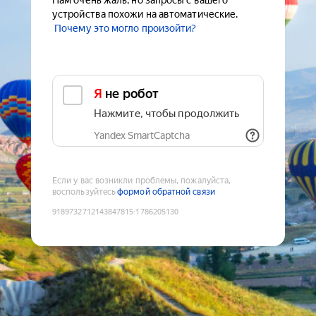
Нам очень жаль, но запросы с вашего
устройства похожи на автоматические.
Почему это могло произойти?
Я не робот
Нажмите, чтобы продолжить
Yandex SmartCaptcha
Если у вас возникли проблемы, пожалуйста,
воспользуйтесь
формой обратной связи
9189732712143847815
:
1786205130