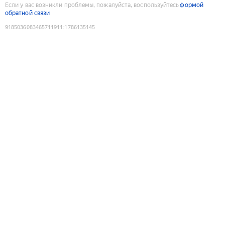
Если у вас возникли проблемы, пожалуйста, воспользуйтесь
формой
обратной связи
9185036083465711911
:
1786135145