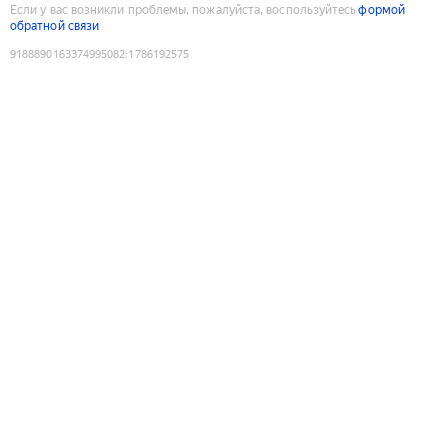
Если у вас возникли проблемы, пожалуйста, воспользуйтесь
формой
обратной связи
9188890163374995082
:
1786192575