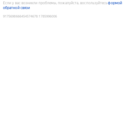
Если у вас возникли проблемы, пожалуйста, воспользуйтесь
формой
обратной связи
9175698666454574678
:
1785996006