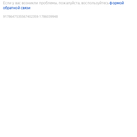
Если у вас возникли проблемы, пожалуйста, воспользуйтесь
формой
обратной связи
9178647535567402359
:
1786039948